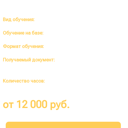
Вид обучения:
Профессиональная переподготовка
Обучение на базе:
Высшее, среднее
Формат обучения:
Полностью дистанционный
Получаемый документ:
Диплом о профессиональной
переподготовке (протокол по требованию)
Количество часов:
от 252 до 1400 часов
от 12 000 руб.