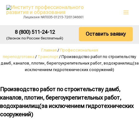
Перейти
Mai
к
Лицензия №Л035-01215-72/01346661
Men
содержимому
8 (800) 511-24-12
Оставить заявку
(Звонок по России бесплатный)
Главная
/
Профессиональная
переподготовка
/
Транспорт
/ Производство работ по строительству
дамб, каналов, плотин, берегоукрепительных работ, водохранилищ(за
исключением гидротехнических сооружений)
Производство работ по строительству дамб,
каналов, плотин, берегоукрепительных работ,
водохранилищ(за исключением гидротехнических
сооружений)