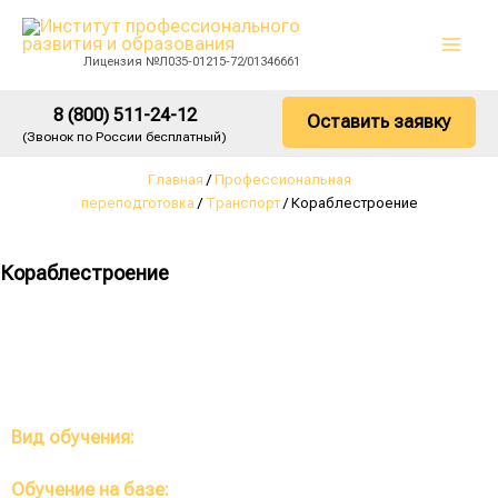
Перейти
Mai
к
Лицензия №Л035-01215-72/01346661
Men
содержимому
8 (800) 511-24-12
Оставить заявку
(Звонок по России бесплатный)
Главная
/
Профессиональная
переподготовка
/
Транспорт
/ Кораблестроение
Кораблестроение
Вид обучения:
Профессиональная переподготовка
Обучение на базе:
Высшее, среднее