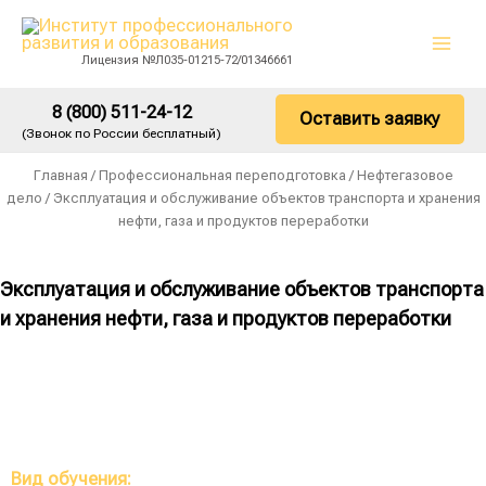
Перейти
Main
к
Men
Лицензия №Л035-01215-72/01346661
содержимому
8 (800) 511-24-12
Оставить заявку
(Звонок по России бесплатный)
Главная
/
Профессиональная переподготовка
/
Нефтегазовое
дело
/ Эксплуатация и обслуживание объектов транспорта и хранения
нефти, газа и продуктов переработки
Эксплуатация и обслуживание объектов транспорта
и хранения нефти, газа и продуктов переработки
Вид обучения:
Профессиональная переподготовка