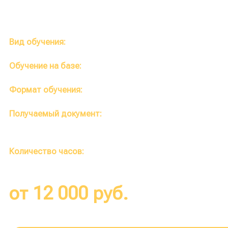
Вид обучения:
Профессиональная переподготовка
Обучение на базе:
Высшее, среднее
Формат обучения:
Полностью дистанционный
Получаемый документ:
Диплом о профессиональной
переподготовке (протокол по требованию)
Количество часов:
от 252 до 1400 часов
от 12 000 руб.