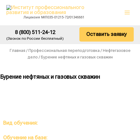
Перейти
Main
к
Men
Лицензия №Л035-01215-72/01346661
содержимому
8 (800) 511-24-12
Оставить заявку
(Звонок по России бесплатный)
Главная
/
Профессиональная переподготовка
/
Нефтегазовое
дело
/ Бурение нефтяных и газовых скважин
Бурение нефтяных и газовых скважин
Вид обучения:
Профессиональная переподготовка
Обучение на базе:
Высшее, среднее